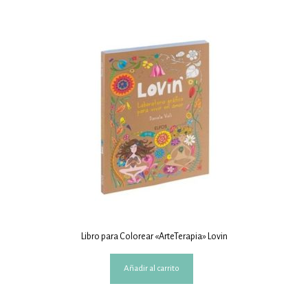
Libro para Colorear «ArteTerapia» Lovin
Añadir al carrito