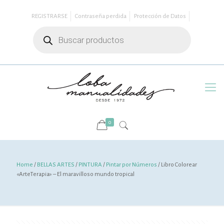
REGISTRARSE
Contraseña perdida
Protección de Datos
Búsqueda
de
productos
0
Home
/
BELLAS ARTES
/
PINTURA
/
Pintar por Números
/ Libro Colorear
«ArteTerapia» – El maravilloso mundo tropical