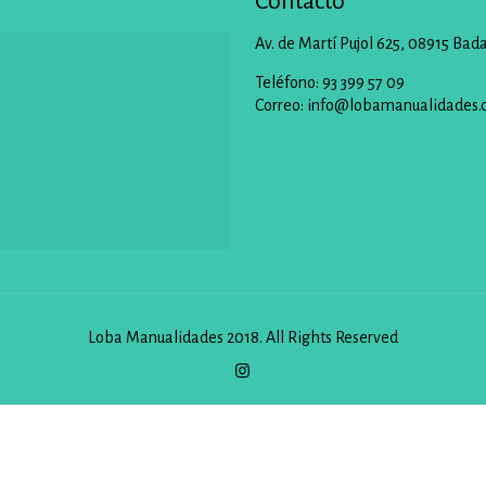
Contacto
Av. de Martí Pujol 625, 08915 Bad
Teléfono: 93 399 57 09
Correo:
info@lobamanualidades.
Loba Manualidades 2018. All Rights Reserved