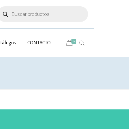
úsqueda
e
roductos
0
tálogos
CONTACTO