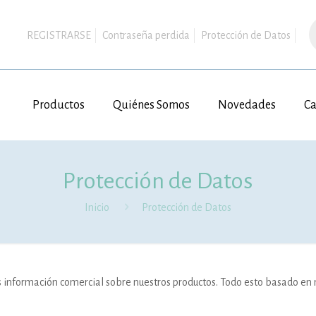
B
d
REGISTRARSE
Contraseña perdida
Protección de Datos
p
Productos
Quiénes Somos
Novedades
Ca
Protección de Datos
Inicio
Protección de Datos
 información comercial sobre nuestros productos. Todo esto basado en n