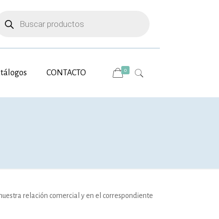
úsqueda
e
roductos
0
tálogos
CONTACTO
uestra relación comercial y en el correspondiente