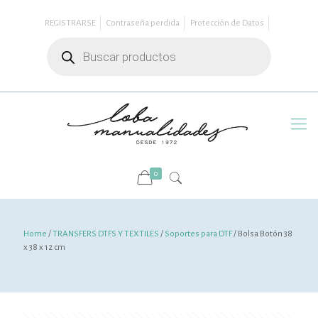
REGISTRARSE
Contraseña perdida
Protección de Datos
Búsqueda
de
productos
0
Home
/
TRANSFERS DTFS Y TEXTILES
/
Soportes para DTF
/ Bolsa Botón 38
x 38 x 12 cm