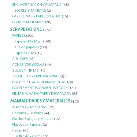
productos
68
ENCUADERNACIÓN Y FILIGRANA
68
21
productos
SOBRES Y TARJETAS
21
productos
103
CARTULINAS Y PAPEL CREATIVO
103
28
productos
COLAS Y ADHESIVOS
28
productos
SCRAPBOOKING
572
572
productos
250
PAPELES
250
productos
198
Papeles 30x30cm
198
127
productos
Kits de papeles
127
15
productos
Papeles Lisos
15
38
productos
ÁLBUMES
38
productos
39
ADHESIVOS Y COLAS
39
51
productos
SELLOS Y TINTAS
51
productos
33
TROQUELES Y PERFORADORAS
33
productos
39
CORTE Y PLEGADO HERRAMIENTAS
39
productos
23
COMPLEMENTOS Y EMBELLECEDORES
23
productos
68
CINTAS, WHASHI TAPE Y DECORACIÓN
68
productos
MANUALIDADES Y MATERIALES
463
463
productos
80
Maderas y Torneados
80
44
productos
Listones y Tableros
44
productos
55
Corcho, Espejos y Metales
55
21
productos
Plásticos y Papeles
21
66
productos
Fieltro
66
productos
40
Fieltro 40x20cm
40