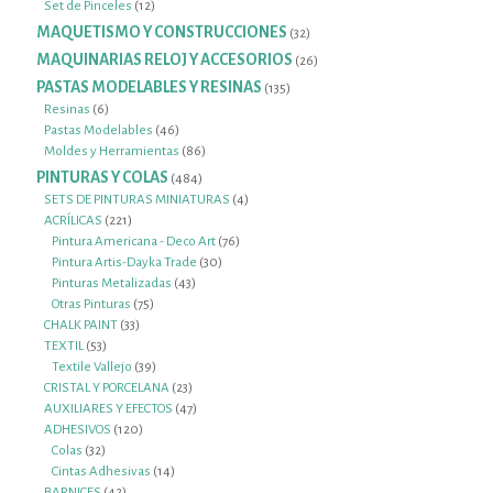
12
productos
Set de Pinceles
12
productos
MAQUETISMO Y CONSTRUCCIONES
32
32
productos
MAQUINARIAS RELOJ Y ACCESORIOS
26
26
productos
PASTAS MODELABLES Y RESINAS
135
135
productos
6
Resinas
6
productos
46
Pastas Modelables
46
productos
86
Moldes y Herramientas
86
productos
PINTURAS Y COLAS
484
484
productos
4
SETS DE PINTURAS MINIATURAS
4
221
productos
ACRÍLICAS
221
productos
76
Pintura Americana - Deco Art
76
30
productos
Pintura Artis-Dayka Trade
30
43
productos
Pinturas Metalizadas
43
75
productos
Otras Pinturas
75
33
productos
CHALK PAINT
33
53
productos
TEXTIL
53
productos
39
Textile Vallejo
39
productos
23
CRISTAL Y PORCELANA
23
productos
47
AUXILIARES Y EFECTOS
47
120
productos
ADHESIVOS
120
32
productos
Colas
32
productos
14
Cintas Adhesivas
14
42
productos
BARNICES
42