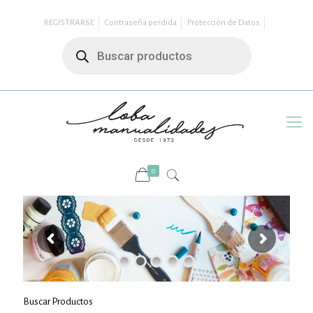
REGISTRARSE
Contraseña perdida
Protección de Datos
Búsqueda
de
productos
0
Buscar Productos