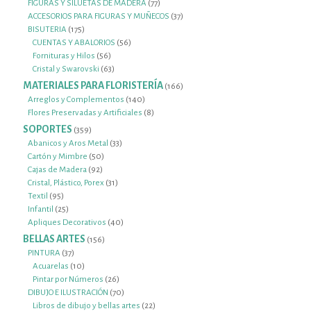
productos
77
FIGURAS Y SILUETAS DE MADERA
77
productos
37
ACCESORIOS PARA FIGURAS Y MUÑECOS
37
175
productos
BISUTERIA
175
productos
56
CUENTAS Y ABALORIOS
56
56
productos
Fornituras y Hilos
56
productos
63
Cristal y Swarovski
63
productos
MATERIALES PARA FLORISTERÍA
166
166
productos
140
Arreglos y Complementos
140
productos
8
Flores Preservadas y Artificiales
8
productos
SOPORTES
359
359
productos
33
Abanicos y Aros Metal
33
50
productos
Cartón y Mimbre
50
92
productos
Cajas de Madera
92
productos
31
Cristal, Plástico, Porex
31
95
productos
Textil
95
productos
25
Infantil
25
productos
40
Apliques Decorativos
40
productos
BELLAS ARTES
156
156
productos
37
PINTURA
37
productos
10
Acuarelas
10
productos
26
Pintar por Números
26
productos
70
DIBUJO E ILUSTRACIÓN
70
productos
22
Libros de dibujo y bellas artes
22