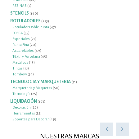
7
productos
RESINAS
7
productos
STENCILS
140
140
productos
ROTULADORES
223
223
productos
47
Rotulador Doble Punta
47
35
productos
POSCA
35
productos
21
Especiales
21
productos
20
Punta Fina
20
productos
49
Acuarelables
49
productos
45
Téxtil y Porcelana
45
15
productos
Metálicos
15
17
productos
Tintas
17
productos
34
Tombow
34
productos
TECNOLOGIA Y MARQUETERIA
71
71
productos
50
Marqueteria y Maquetas
50
25
productos
Tecnología
25
productos
LIQUIDACIÓN
193
193
productos
29
Decoración
29
productos
35
Herramientas
35
productos
49
Soportes para Decorar
49
productos
NUESTRAS MARCAS