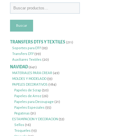
DESCARGAR
Buscar
TRANSFERS DTFS Y TEXTILES
211
211
productos
93
Soportes para DTF
93
99
productos
Transfers DTF
99
productos
20
Auxiliares Textiles
20
productos
NAVIDAD
641
641
productos
49
MATERIALES PARA CREAR
49
33
productos
MOLDES Y MODELADO
33
productos
184
PAPELES DECORATIVOS
184
50
productos
Papeles de Scrap
50
26
productos
Papeles de Arroz
26
productos
21
Papeles para Decoupage
21
55
productos
Papeles Especiales
55
31
productos
Pegatinas
31
productos
53
ESTAMPACION Y DECORACION
53
16
productos
Sellos
16
productos
13
Troqueles
13