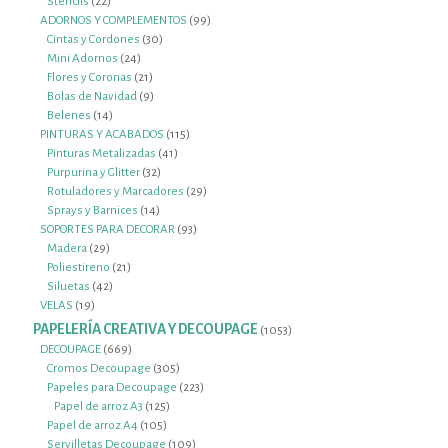
22
productos
Stencils
22
productos
99
ADORNOS Y COMPLEMENTOS
99
30
productos
Cintas y Cordones
30
24
productos
Mini Adornos
24
productos
21
Flores y Coronas
21
productos
9
Bolas de Navidad
9
14
productos
Belenes
14
productos
115
PINTURAS Y ACABADOS
115
41
productos
Pinturas Metalizadas
41
32
productos
Purpurina y Glitter
32
productos
29
Rotuladores y Marcadores
29
14
productos
Sprays y Barnices
14
productos
93
SOPORTES PARA DECORAR
93
29
productos
Madera
29
productos
21
Poliestireno
21
42
productos
Siluetas
42
19
productos
VELAS
19
productos
PAPELERÍA CREATIVA Y DECOUPAGE
1053
1053
productos
669
DECOUPAGE
669
productos
305
Cromos Decoupage
305
productos
223
Papeles para Decoupage
223
125
productos
Papel de arroz A3
125
105
productos
Papel de arroz A4
105
productos
109
Servilletas Decoupage
109