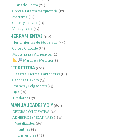
24
productos
Lana de Fieltro
24
productos
17
Grecas-Taracea Marquetería
17
55
productos
Macramé
55
productos
53
Glitter y Pan Oro
53
35
productos
Velas y Lacre
35
productos
HERRAMIENTAS
119
119
productos
44
Herramientas de Modelado
44
34
productos
Corte y Grabado
34
productos
22
Maquinaria y Adhesivos
22
productos
8
Marcaje y Medición
8
productos
FERRETERIA
102
102
productos
18
Bisagras, Cierres, Cantoneras
18
15
productos
Cadenas Llavero
15
productos
23
Imanes y Colgadores
23
19
productos
Lijas
19
productos
27
Tiradores
27
productos
MANUALIDADES Y DIY
651
651
productos
43
DECORACIÓN CREATIVA
43
productos
180
ADHESIVOS (PEGATINAS)
180
69
productos
Metalizados
69
48
productos
Infantiles
48
productos
46
Transferibles
46