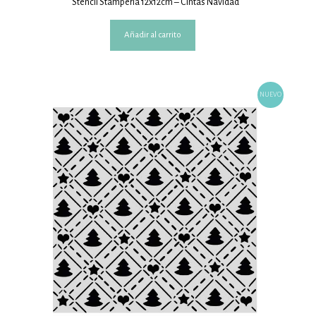
Stencil Stamperia 12x12cm – Cintas Navidad
Añadir al carrito
NUEVO