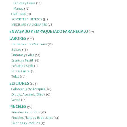
14
productos
Lápices y Ceras
14
12
productos
Manga
12
productos
8
GRABADO
8
productos
31
SOPORTES Y LIENZOS
31
productos
28
MEDIUMS Y AUXILIARES
28
productos
ENVASADO Y EMPAQUETADO PARA REGALO
37
37
productos
LABORES
161
161
productos
32
Herrramientas Mercería
32
16
productos
Bolsos
16
productos
57
Pinturas y Colas
57
26
productos
Escritura Textil
26
3
productos
Pañuelos Seda
3
1
productos
Strass Cristal
1
19
producto
Telas
19
productos
EDICIONES
106
106
productos
26
Colorear (Arte Terapia)
26
20
productos
Dibujo, Acuarela, Óleo
20
36
productos
Varios
36
productos
PINCELES
75
75
productos
12
Pinceles Redondos
12
productos
34
Pinceles Planos y Especiales
34
17
productos
Paletinas y Rodillos
17