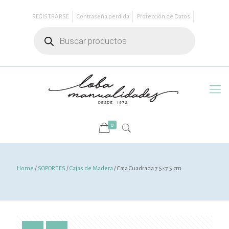
REGISTRARSE
Contraseña perdida
Protección de Datos
Búsqueda
de
productos
0
Home
/
SOPORTES
/
Cajas de Madera
/ Caja Cuadrada 7.5×7.5 cm