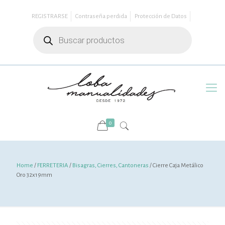
REGISTRARSE
Contraseña perdida
Protección de Datos
Búsqueda
de
productos
0
Home
/
FERRETERIA
/
Bisagras, Cierres, Cantoneras
/ Cierre Caja Metálico
Oro 32x19mm