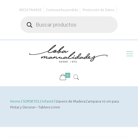
REGISTRARSE
Contraseña perdida
Protección de Datos
Búsqueda
de
productos
0
Home
/
SOPORTES
/
Infantil
/ Llavero de Madera Campana 10 cm para
Pintar y Decorar – Tablero 3 mm