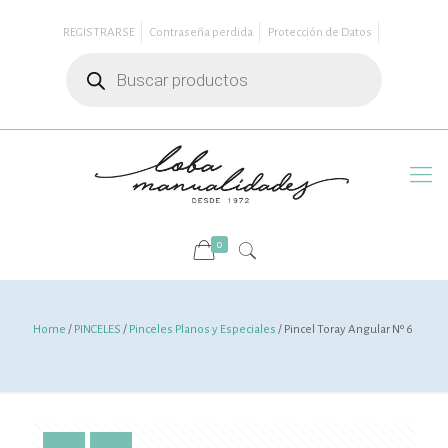
REGISTRARSE
Contraseña perdida
Protección de Datos
Búsqueda
de
productos
0
Home
/
PINCELES
/
Pinceles Planos y Especiales
/ Pincel Toray Angular Nº 6