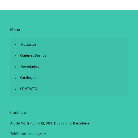
Menu
Productos
Quiénes Somos
Novedades
Catálogos
CONTACTO
Contacto
Av. de Martí Pujol 625, 08915 Badalona, Barcelona
Teléfono: 93 399 57 09