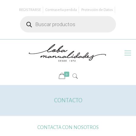
REGISTRARSE
Contraseña perdida
Protección de Datos
Búsqueda
de
productos
0
CONTACTO
CONTACTA CON NOSOTROS