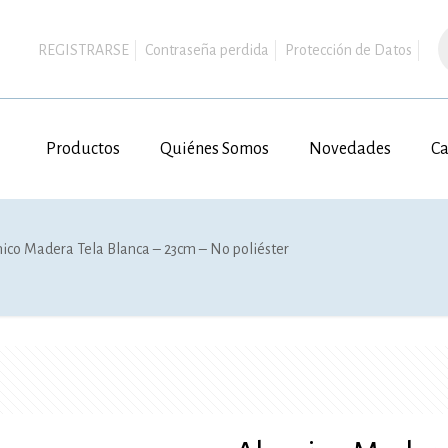
B
d
REGISTRARSE
Contraseña perdida
Protección de Datos
p
Productos
Quiénes Somos
Novedades
Ca
ico Madera Tela Blanca – 23cm – No poliéster