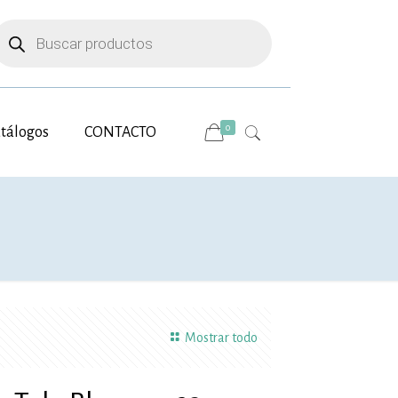
úsqueda
e
roductos
0
tálogos
CONTACTO
Mostrar todo