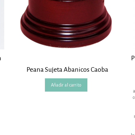
m
P
Peana Sujeta Abanicos Caoba
Añadir al carrito
a
c