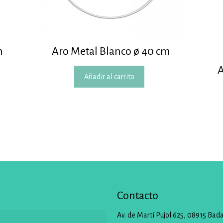
m
Aro Metal Blanco ø 40 cm
A
Añadir al carrito
Contacto
Av. de Martí Pujol 625, 08915 Bad