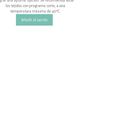
grar una óptima fijación. Se recomienda lavar
los tejidos con programa corto, a una
temperatura máxima de 40ºC.
Añadir al carrito