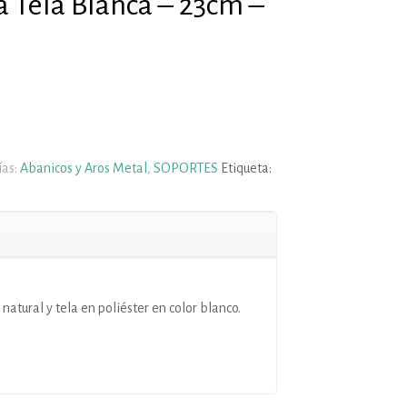
 Tela Blanca – 23cm –
ías:
Abanicos y Aros Metal
,
SOPORTES
Etiqueta:
atural y tela en poliéster en color blanco.