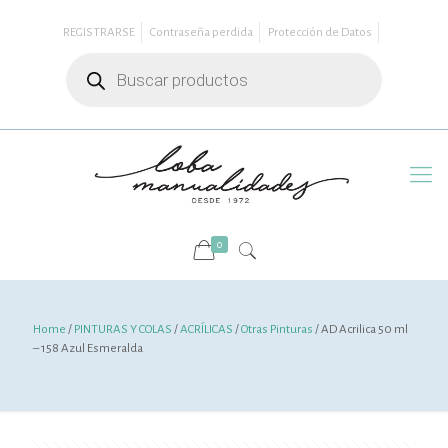
REGISTRARSE
Contraseña perdida
Protección de Datos
Búsqueda
de
productos
0
Home
/
PINTURAS Y COLAS
/
ACRÍLICAS
/
Otras Pinturas
/ AD Acrilica 50 ml
– 158 Azul Esmeralda