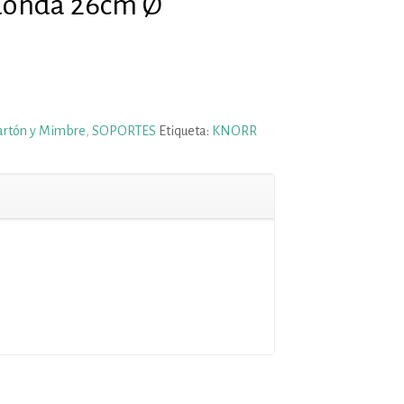
donda 26cm Ø
artón y Mimbre
,
SOPORTES
Etiqueta:
KNORR