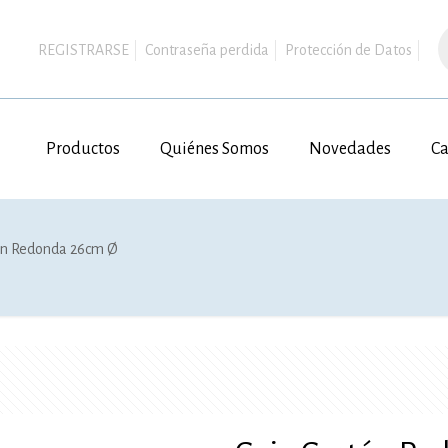
B
d
REGISTRARSE
Contraseña perdida
Protección de Datos
p
Productos
Quiénes Somos
Novedades
Ca
tón Redonda 26cm Ø