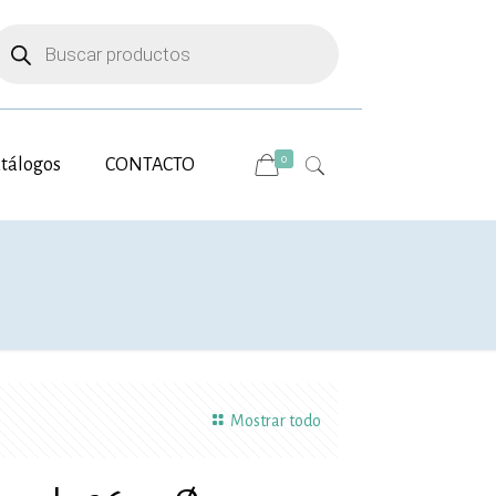
úsqueda
e
roductos
0
tálogos
CONTACTO
Mostrar todo