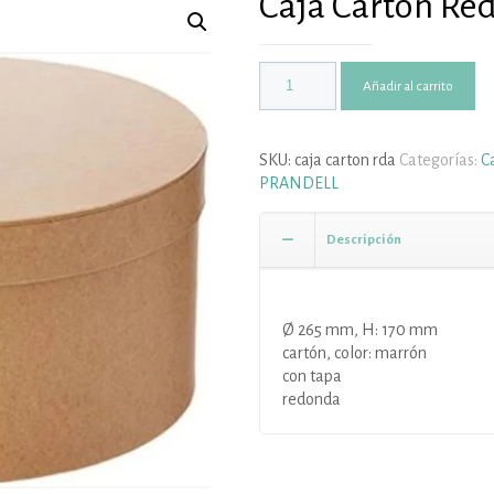
Caja Cartón Re
Añadir al carrito
SKU:
caja carton rda
Categorías:
C
PRANDELL
Descripción
Ø 265 mm, H: 170 mm
cartón, color: marrón
con tapa
redonda