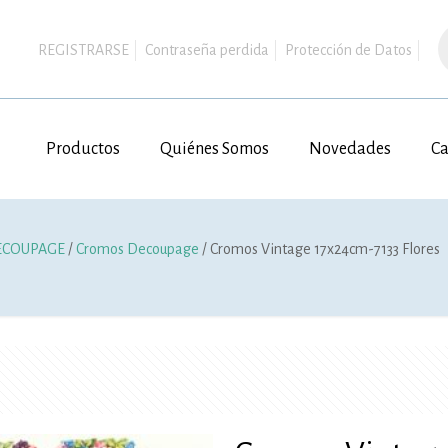
B
d
REGISTRARSE
Contraseña perdida
Protección de Datos
p
Productos
Quiénes Somos
Novedades
Ca
ECOUPAGE
/
Cromos Decoupage
/ Cromos Vintage 17x24cm-7133 Flores