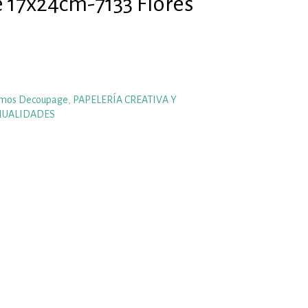
 17x24cm-7133 Flores
mos Decoupage
,
PAPELERÍA CREATIVA Y
NUALIDADES