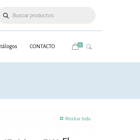
úsqueda
e
roductos
0
tálogos
CONTACTO
Mostrar todo