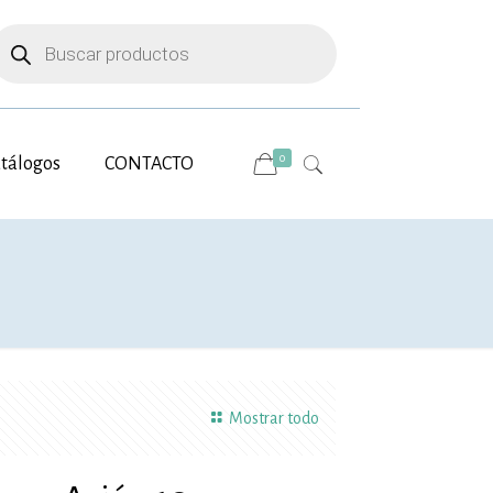
úsqueda
e
roductos
0
tálogos
CONTACTO
Mostrar todo