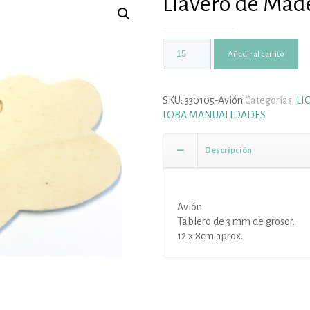
Llavero de Made
Añadir al carrito
SKU:
330105-Avión
Categorías:
LI
LOBA MANUALIDADES
Descripción
Avión.
Tablero de 3 mm de grosor.
12 x 8cm aprox.