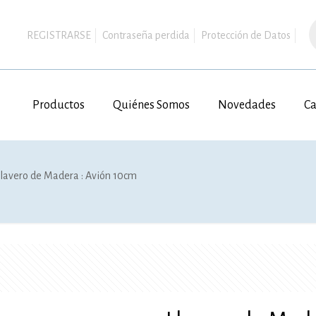
B
d
REGISTRARSE
Contraseña perdida
Protección de Datos
p
Productos
Quiénes Somos
Novedades
Ca
Llavero de Madera : Avión 10cm