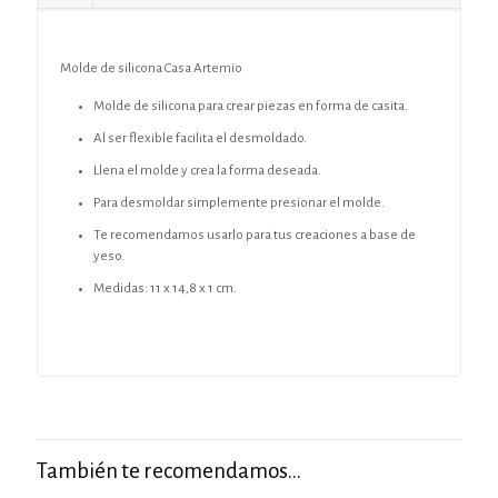
Molde de silicona Casa Artemio
Molde de silicona para crear piezas en forma de casita.
Al ser flexible facilita el desmoldado.
Llena el molde y crea la forma deseada.
Para desmoldar simplemente presionar el molde.
Te recomendamos usarlo para tus creaciones a base de
yeso.
Medidas: 11 x 14,8 x 1 cm.
También te recomendamos…