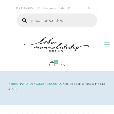
REGISTRARSE
Contraseña perdida
Protección de Datos
Búsqueda
de
productos
0
Home
/
NAVIDAD
/
MOLDES Y MODELADO
/ Molde de silicona Casa 11 x 14,8
x 1 cm.