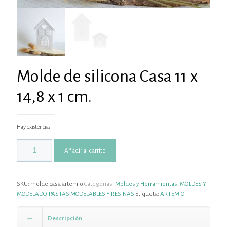
Molde de silicona Casa 11 x
14,8 x 1 cm.
Hay existencias
Añadir al carrito
SKU:
molde casa artemio
Categorías:
Moldes y Herramientas
,
MOLDES Y
MODELADO
,
PASTAS MODELABLES Y RESINAS
Etiqueta:
ARTEMIO
Descripción