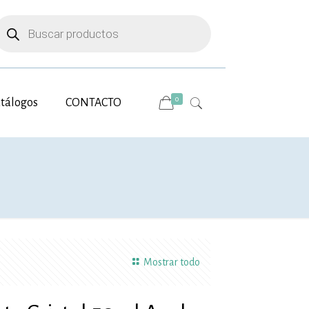
úsqueda
e
roductos
0
tálogos
CONTACTO
Mostrar todo