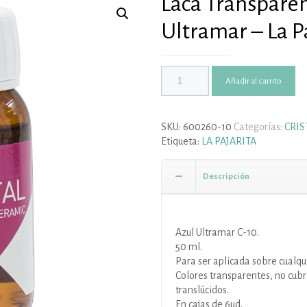
Laca Transparen
Ultramar – La P
Añadir al carrito
SKU:
600260-10
Categorías:
CRIS
Etiqueta:
LA PAJARITA
Descripción
Azul Ultramar C-10.
50 ml.
Para ser aplicada sobre cualqui
Colores transparentes, no cub
translúcidos.
En cajas de 6ud.