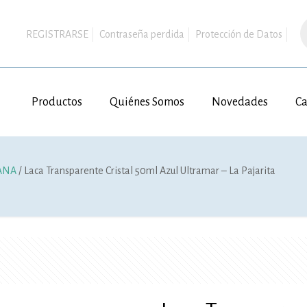
B
d
REGISTRARSE
Contraseña perdida
Protección de Datos
p
Productos
Quiénes Somos
Novedades
Ca
LANA
/ Laca Transparente Cristal 50ml Azul Ultramar – La Pajarita