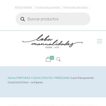
REGISTRARSE
Contraseña perdida
Protección de Datos
Búsqueda
de
productos
0
Home
/
PINTURAS Y COLAS
/
CRISTAL Y PORCELANA
/ Laca Transparente
Cristal 50ml Ocre – La Pajarita