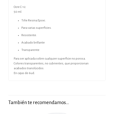
Ocre C-12.
50 ml.
Tiñe Resina Epoxi.
Para varias superficies.
Resistente.
Acabado brillante
Transparente
Para ser aplicada sobre cualquier superficie no porosa.
Colores transparentes, no cubrientes, que proporcionan
acabados translúcidos.
En cajas de 6ud.
También te recomendamos…