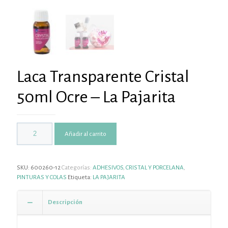
Laca Transparente Cristal
50ml Ocre – La Pajarita
Añadir al carrito
SKU:
600260-12
Categorías:
ADHESIVOS
,
CRISTAL Y PORCELANA
,
PINTURAS Y COLAS
Etiqueta:
LA PAJARITA
Descripción