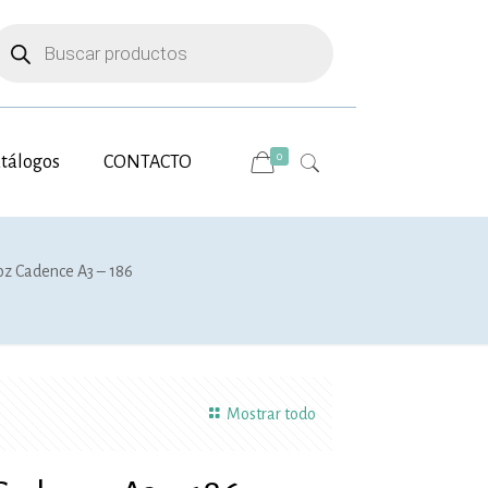
úsqueda
e
roductos
0
tálogos
CONTACTO
oz Cadence A3 – 186
Mostrar todo