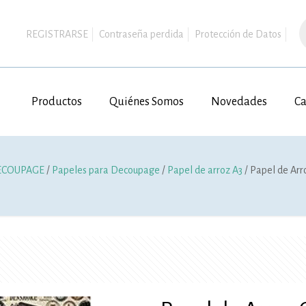
B
d
REGISTRARSE
Contraseña perdida
Protección de Datos
p
Productos
Quiénes Somos
Novedades
Ca
ECOUPAGE
/
Papeles para Decoupage
/
Papel de arroz A3
/ Papel de Arr