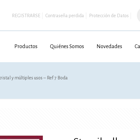
B
d
REGISTRARSE
Contraseña perdida
Protección de Datos
p
Productos
Quiénes Somos
Novedades
Ca
ristal y múltiples usos – Ref 7 Boda