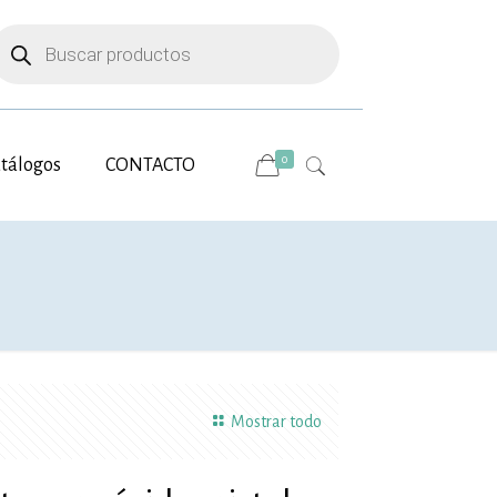
úsqueda
e
roductos
0
tálogos
CONTACTO
Mostrar todo