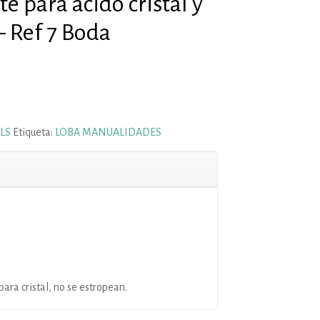
e para ácido cristal y
– Ref 7 Boda
LS
Etiqueta:
LOBA MANUALIDADES
para cristal, no se estropean.