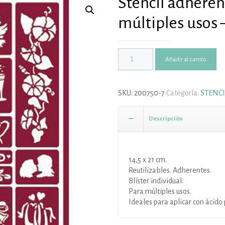
Stencil adherent
múltiples usos 
Añadir al carrito
SKU:
200750-7
Categoría:
STENCI
Descripción
14,5 x 21 cm.
Reutilizables. Adherentes.
Blíster individual.
Para múltiples usos.
Ideales para aplicar con ácido 