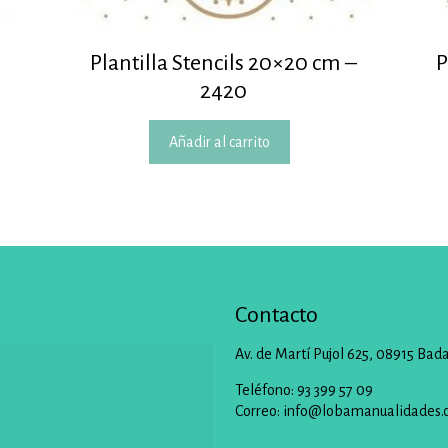
Plantilla Stencils 20×20 cm –
P
2420
Añadir al carrito
Contacto
Av. de Martí Pujol 625, 08915 Bad
Teléfono: 93 399 57 09
Correo:
info@lobamanualidades.