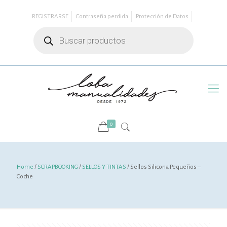
REGISTRARSE
Contraseña perdida
Protección de Datos
Búsqueda
de
productos
0
Home
/
SCRAPBOOKING
/
SELLOS Y TINTAS
/ Sellos Silicona Pequeños –
Coche