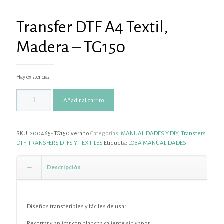
Transfer DTF A4 Textil,
Madera – TG150
Hay existencias
Añadir al carrito
SKU:
200465- TG150 verano
Categorías:
MANUALIDADES Y DIY
,
Transfers
DTF
,
TRANSFERS DTFS Y TEXTILES
Etiqueta:
LOBA MANUALIDADES
Descripción
Diseños transferibles y fáciles de usar :
Recortar y aplicar con plancha caliente sin vapor.