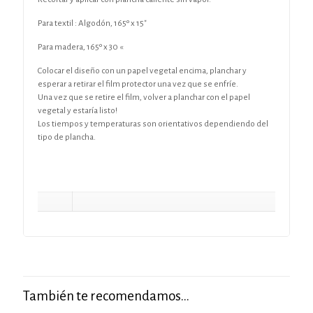
Para textil :
Algodón, 165º x 15″
Para madera, 165º x 30 «
Colocar el diseño con un papel vegetal encima, planchar y
esperar a retirar el film protector una vez que se enfríe.
Una vez que se retire el film, volver a planchar con el papel
vegetal y estaría listo!
Los tiempos y temperaturas son orientativos dependiendo del
tipo de plancha.
También te recomendamos…