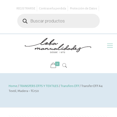
REGISTRARSE
Contraseña perdida
Protección de Datos
Búsqueda
de
productos
0
Home
/
TRANSFERS DTFS Y TEXTILES
/
Transfers DTF
/ Transfer DTF A4
Textil, Madera – TG150