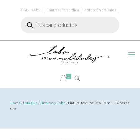
REGISTRARSE
Contraseña perdida
Protección de Datos
Búsqueda
de
productos
0
Home
/
LABORES
/
Pinturas y Colas
/ Pintura Textil Vallejo 60 ml. – 56 Verde
Oro