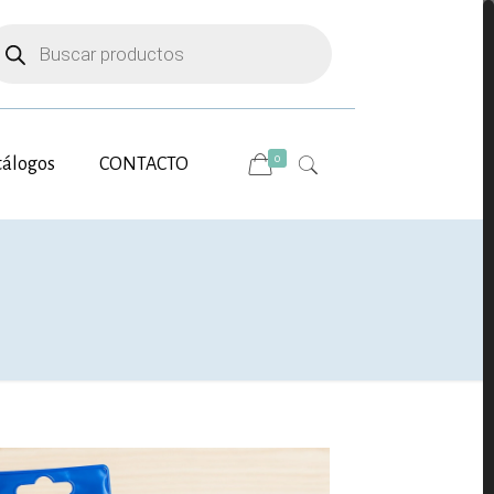
úsqueda
e
oductos
0
tálogos
CONTACTO