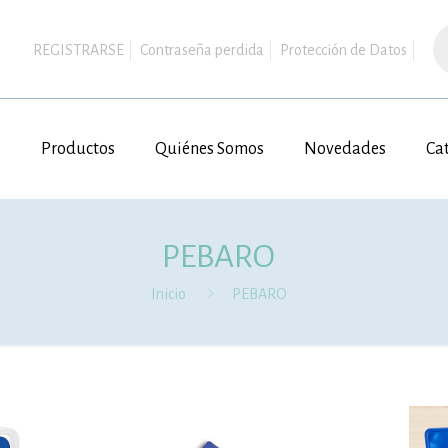
B
d
REGISTRARSE
Contraseña perdida
Protección de Datos
pr
Productos
Quiénes Somos
Novedades
Ca
PEBARO
Inicio
PEBARO