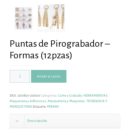
Puntas de Pirograbador –
Formas (12pzas)
Añadir al carrito
SKU:
200877-20300
Categorías:
Corte y Grabado
,
HERRAMIENTAS
,
Maquinaria y Adhesivos
,
Marqueteria y Maquetas
,
TECNOLOGIA Y
MARQUETERIA
Etiqueta:
PEBARO
Descripción