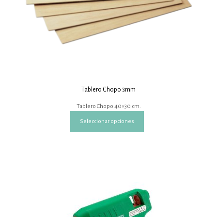
Tablero Chopo 3mm
Tablero Chopo 40×30 cm.
Este
Seleccionar opciones
producto
tiene
múltiples
variantes.
Las
opciones
se
pueden
elegir
en
la