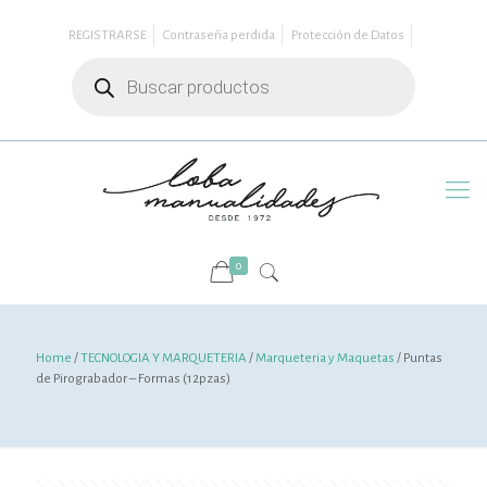
REGISTRARSE
Contraseña perdida
Protección de Datos
Búsqueda
de
productos
0
Home
/
TECNOLOGIA Y MARQUETERIA
/
Marqueteria y Maquetas
/ Puntas
de Pirograbador – Formas (12pzas)