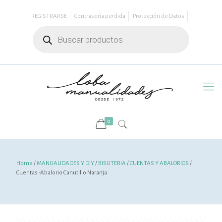
REGISTRARSE
Contraseña perdida
Protección de Datos
Búsqueda
de
productos
0
Home
/
MANUALIDADES Y DIY
/
BISUTERIA
/
CUENTAS Y ABALORIOS
/
Cuentas -Abalorio Canutillo Naranja