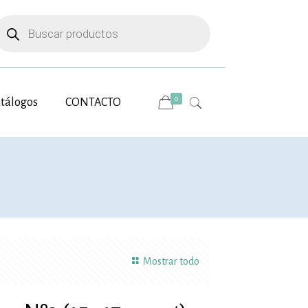
úsqueda
e
roductos
0
tálogos
CONTACTO
Mostrar todo