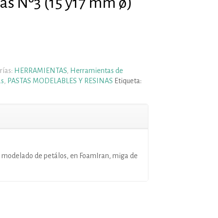
as Nº3 (15 y17 mm ø)
rías:
HERRAMIENTAS
,
Herramientas de
as
,
PASTAS MODELABLES Y RESINAS
Etiqueta:
 modelado de petálos, en FoamIran, miga de