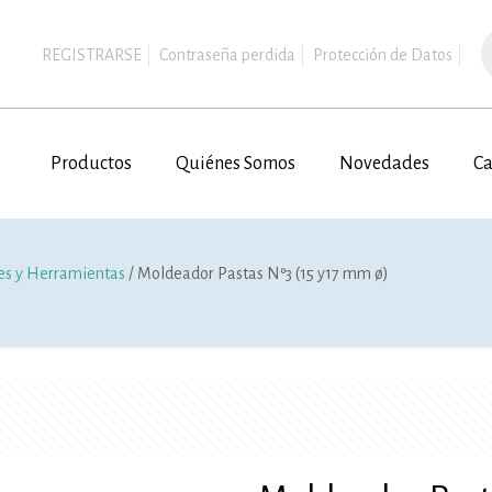
B
d
REGISTRARSE
Contraseña perdida
Protección de Datos
p
Productos
Quiénes Somos
Novedades
Ca
s y Herramientas
/ Moldeador Pastas Nº3 (15 y17 mm ø)