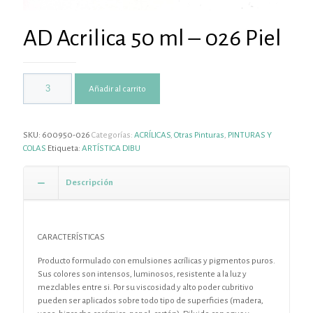
AD Acrilica 50 ml – 026 Piel
Añadir al carrito
SKU:
600950-026
Categorías:
ACRÍLICAS
,
Otras Pinturas
,
PINTURAS Y
COLAS
Etiqueta:
ARTÍSTICA DIBU
Descripción
CARACTERÍSTICAS
Producto formulado con emulsiones acrílicas y pigmentos puros.
Sus colores son intensos, luminosos, resistente a la luz y
mezclables entre si. Por su viscosidad y alto poder cubritivo
pueden ser aplicados sobre todo tipo de superficies (madera,