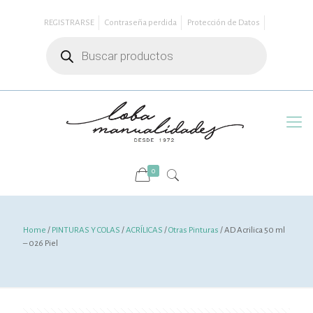
REGISTRARSE
Contraseña perdida
Protección de Datos
Búsqueda
de
productos
0
Home
/
PINTURAS Y COLAS
/
ACRÍLICAS
/
Otras Pinturas
/ AD Acrilica 50 ml
– 026 Piel