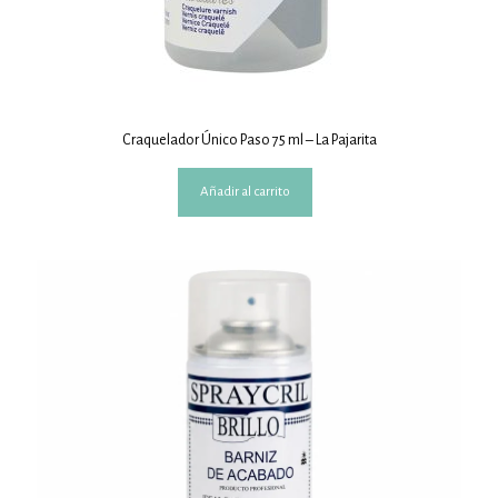
Craquelador Único Paso 75 ml – La Pajarita
Añadir al carrito