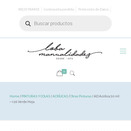
REGISTRARSE
Contraseña perdida
Protección de Datos
Búsqueda
de
productos
0
Home
/
PINTURAS Y COLAS
/
ACRÍLICAS
/
Otras Pinturas
/ AD Acrilica 50 ml
– 126 Verde Hoja