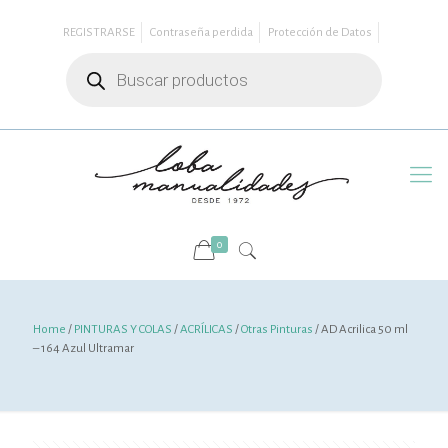
REGISTRARSE
Contraseña perdida
Protección de Datos
Búsqueda
de
productos
0
Home
/
PINTURAS Y COLAS
/
ACRÍLICAS
/
Otras Pinturas
/ AD Acrilica 50 ml
– 164 Azul Ultramar