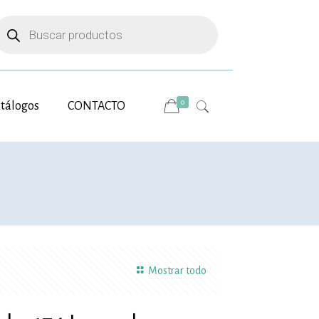
úsqueda
e
roductos
0
tálogos
CONTACTO
Mostrar todo