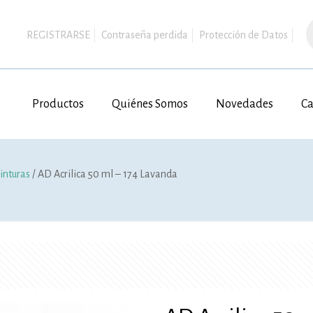
B
d
REGISTRARSE
Contraseña perdida
Protección de Datos
p
Productos
Quiénes Somos
Novedades
Ca
inturas
/ AD Acrilica 50 ml – 174 Lavanda