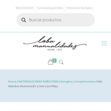
REGISTRARSE
Contraseña perdida
Protección de Datos
Búsqueda
de
productos
0
Home
/
MATERIALES PARA FLORISTERÍA
/
Arreglos y Complementos
/ Hilo
Alambre Aluminio Ø 1.5 mm x 5m Plata