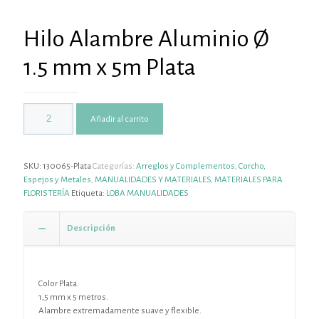
Hilo Alambre Aluminio Ø
1.5 mm x 5m Plata
Añadir al carrito
SKU:
130065-Plata
Categorías:
Arreglos y Complementos
,
Corcho,
Espejos y Metales
,
MANUALIDADES Y MATERIALES
,
MATERIALES PARA
FLORISTERÍA
Etiqueta:
LOBA MANUALIDADES
Descripción
Color Plata.
1,5 mm x 5 metros.
Alambre extremadamente suave y flexible.