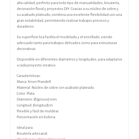
alta calidad, perfecto para todo tipo de manualidades, bisutería,
decoración floral y proyectos DIY. Gracias a su núcleo de cobre y
su acabado plateado, combina una excelente flexibilidad con una
gran estabilidad, permitiendo realizar trabajos precisos y
duraderos.
Su superficie lisa facilita el modelado y el enrollado, siendo
adecuado tanto para trabajos delicados como para estructuras
decorativas.
Disponible en diferentes diámetros y longitudes, para adaptarse
a cada proyecto creativo.
Características:
Marca: Knorr Prandell
Material: Núcleo de cobre con acabado plateado.
Color: Plata.
Diámetro: Ø {grosor} mm
Longitud: {longitud} m
Flexible y fácil de moldear.
Presentación en bobina.
Ideal para:
Bisutería artesanal.