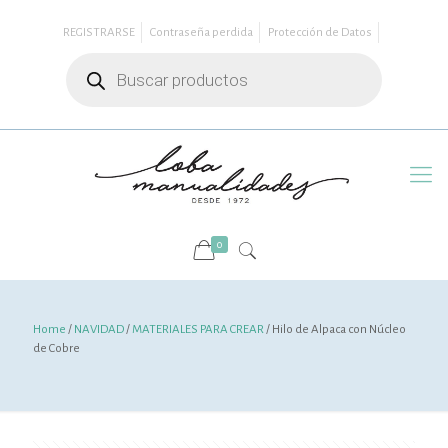
REGISTRARSE
Contraseña perdida
Protección de Datos
Búsqueda
de
productos
0
Home
/
NAVIDAD
/
MATERIALES PARA CREAR
/ Hilo de Alpaca con Núcleo
de Cobre