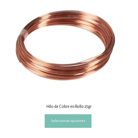
Hilo de Cobre en Rollo 25gr
Este
Seleccionar opciones
producto
tiene
múltiples