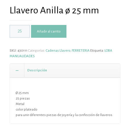
Llavero Anilla ø 25 mm
Añadir al carrito
SKU:
430111
Categorías:
Cadenas Llavero
,
FERRETERIA
Etiqueta:
LOBA
MANUALIDADES
Descripción
Ø 25 mm
25 piezas
Metal
color plateado
para unir diferentes piezas de joyería y la confección de llaveros.