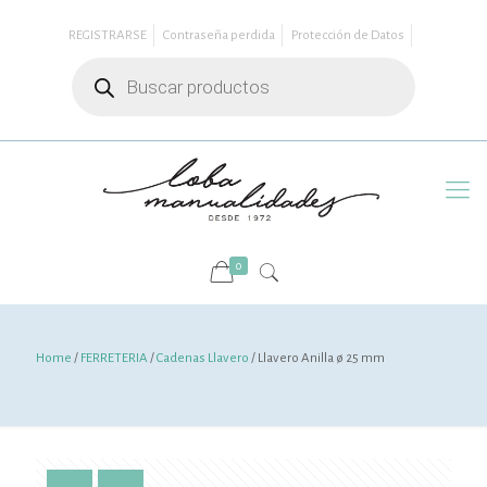
REGISTRARSE
Contraseña perdida
Protección de Datos
Búsqueda
de
productos
0
Home
/
FERRETERIA
/
Cadenas Llavero
/ Llavero Anilla ø 25 mm