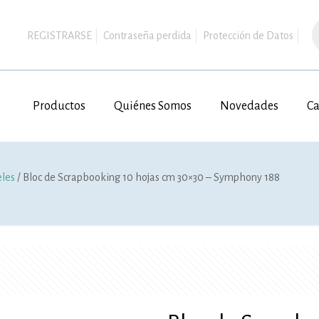
B
d
REGISTRARSE
Contraseña perdida
Protección de Datos
p
Productos
Quiénes Somos
Novedades
Ca
eles
/ Bloc de Scrapbooking 10 hojas cm 30×30 – Symphony 188