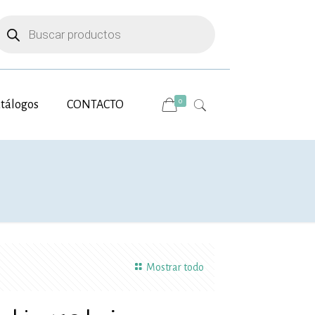
úsqueda
e
roductos
0
tálogos
CONTACTO
Mostrar todo