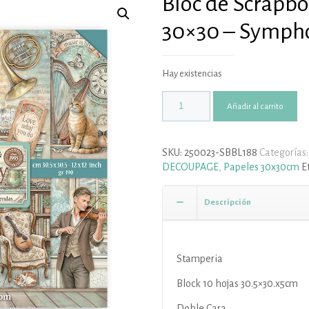
Bloc de Scrapb
30×30 – Symph
Hay existencias
Añadir al carrito
SKU:
250023-SBBL188
Categorías
DECOUPAGE
,
Papeles 30x30cm
E
Descripción
Stamperia
Block 10 hojas 30.5×30.x5cm
Doble Cara