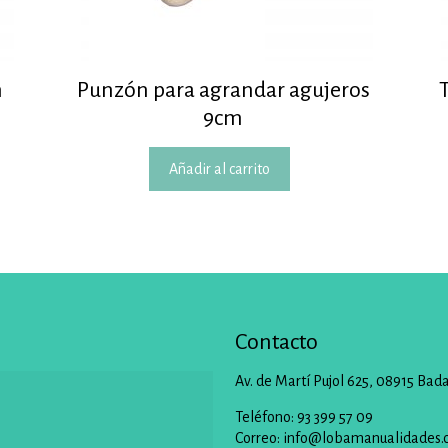
m
Punzón para agrandar agujeros
9cm
Añadir al carrito
Contacto
Av. de Martí Pujol 625, 08915 Bad
Teléfono: 93 399 57 09
Correo:
info@lobamanualidades.