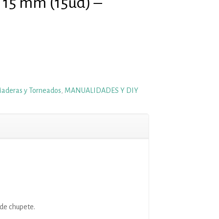
 15 mm (15ud) –
aderas y Torneados
,
MANUALIDADES Y DIY
de chupete.