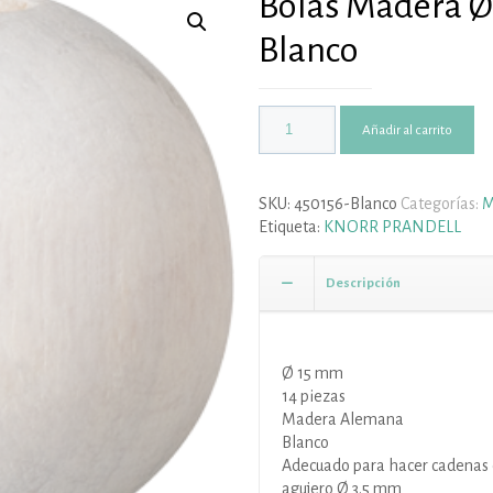
Bolas Madera Ø
Blanco
Añadir al carrito
SKU:
450156-Blanco
Categorías:
M
Etiqueta:
KNORR PRANDELL
Descripción
Ø 15 mm
14 piezas
Madera Alemana
Blanco
Adecuado para hacer cadenas 
agujero Ø 3.5 mm