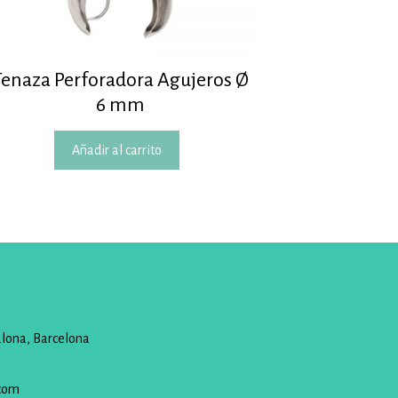
Tenaza Perforadora Agujeros Ø
6 mm
Añadir al carrito
alona, Barcelona
com