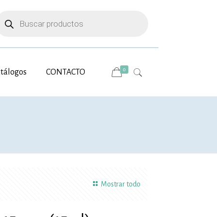
úsqueda
e
roductos
0
tálogos
CONTACTO
Mostrar todo