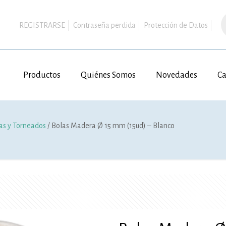
B
d
REGISTRARSE
Contraseña perdida
Protección de Datos
p
Productos
Quiénes Somos
Novedades
Ca
s y Torneados
/ Bolas Madera Ø 15 mm (15ud) – Blanco