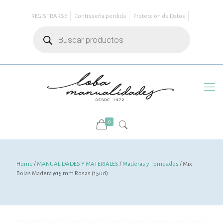
REGISTRARSE
Contraseña perdida
Protección de Datos
Búsqueda
de
productos
0
Home
/
MANUALIDADES Y MATERIALES
/
Maderas y Torneados
/ Mix –
Bolas Madera ø15 mm Rosas (15ud)