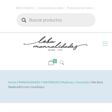
REGISTRARSE
Contraseña perdida
Protección de Datos
Búsqueda
de
productos
0
Home
/
MANUALIDADES Y MATERIALES
/
Maderas y Torneados
/ Mix Bola
Madera Ø 15 mm 15ud Rojos