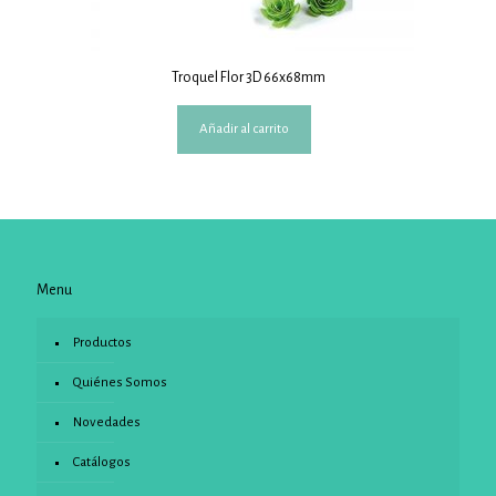
Troquel Flor 3D 66x68mm
Añadir al carrito
Menu
Productos
Quiénes Somos
Novedades
Catálogos