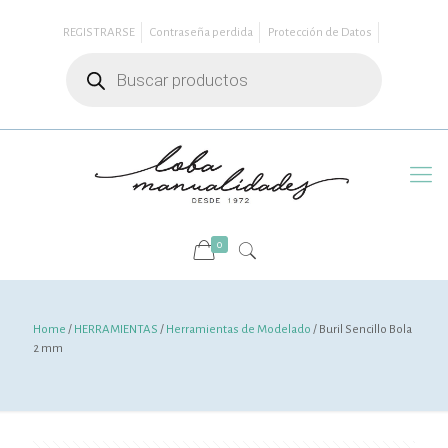
REGISTRARSE
Contraseña perdida
Protección de Datos
Búsqueda
de
productos
0
Home
/
HERRAMIENTAS
/
Herramientas de Modelado
/ Buril Sencillo Bola
2 mm