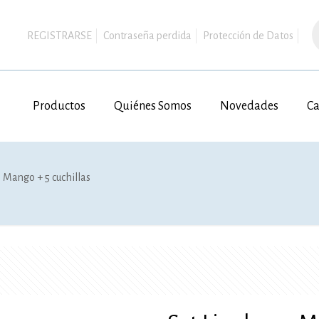
B
d
REGISTRARSE
Contraseña perdida
Protección de Datos
p
Productos
Quiénes Somos
Novedades
Ca
 Mango + 5 cuchillas