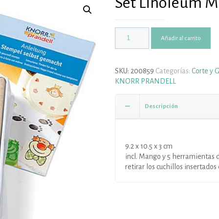
Set Linoleum Ma
Añadir al carrito
SKU:
200859
Categorías:
Corte y 
KNORR PRANDELL
Descripción
9.2 x 10.5 x 3 cm
incl. Mango y 5 herramientas 
retirar los cuchillos insertado