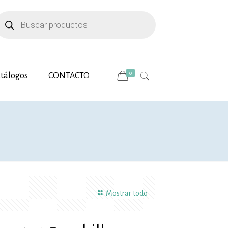
úsqueda
e
roductos
0
tálogos
CONTACTO
Mostrar todo