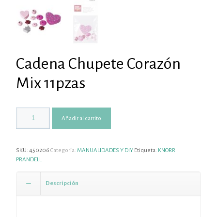
Cadena Chupete Corazón
Mix 11pzas
Añadir al carrito
SKU:
450206
Categoría:
MANUALIDADES Y DIY
Etiqueta:
KNORR
PRANDELL
Descripción