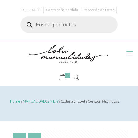
REGISTRARSE
Contraseña perdida
Protección de Datos
Búsqueda
de
productos
0
Home
/
MANUALIDADES Y DIY
/ Cadena Chupete Corazón Mix 11pzas