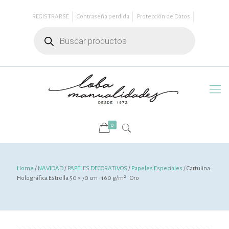
REGISTRARSE
Contraseña perdida
Protección de Datos
Búsqueda
de
productos
0
Home
/
NAVIDAD
/
PAPELES DECORATIVOS
/
Papeles Especiales
/ Cartulina
Holográfica Estrella 50 × 70 cm · 160 g/m² · Oro