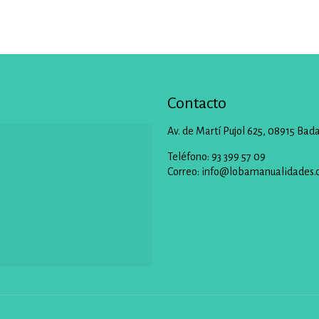
Contacto
Av. de Martí Pujol 625, 08915 Bad
Teléfono: 93 399 57 09
Correo:
info@lobamanualidades.