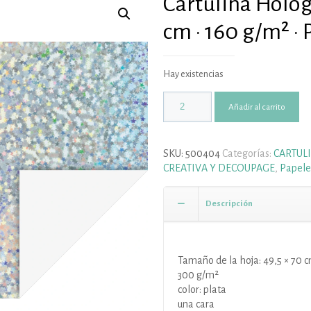
Cartulina Hologr
cm · 160 g/m² · 
Hay existencias
Añadir al carrito
SKU:
500404
Categorías:
CARTULI
CREATIVA Y DECOUPAGE
,
Papele
Descripción
Tamaño de la hoja: 49,5 × 70 
300 g/m²
color: plata
una cara