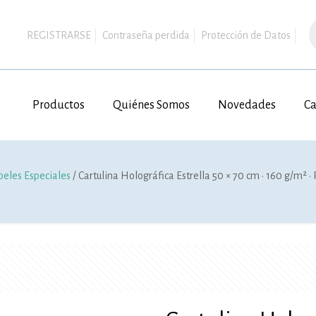
B
d
REGISTRARSE
Contraseña perdida
Protección de Datos
p
Productos
Quiénes Somos
Novedades
Ca
peles Especiales
/ Cartulina Holográfica Estrella 50 × 70 cm · 160 g/m² · 