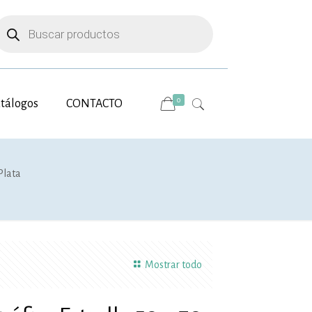
úsqueda
e
roductos
0
tálogos
CONTACTO
Plata
Mostrar todo