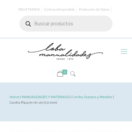
REGISTRARSE
Contraseña perdida
Protección de Datos
Búsqueda
de
productos
0
Home
/
MANUALIDADES Y MATERIALES
/
Corcho, Espejos y Metales
/
Corcho Placa 91×61 cm (10 mm)