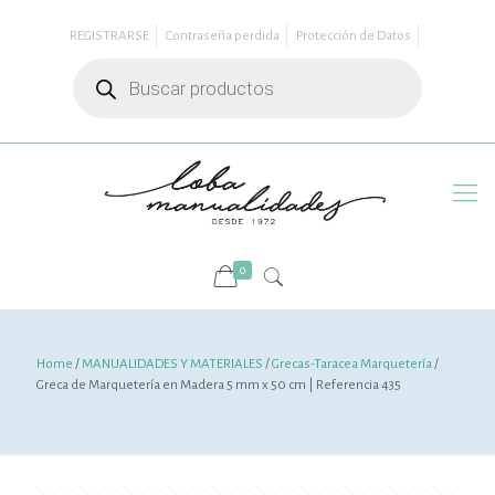
REGISTRARSE
Contraseña perdida
Protección de Datos
Búsqueda
de
productos
0
Home
/
MANUALIDADES Y MATERIALES
/
Grecas-Taracea Marquetería
/
Greca de Marquetería en Madera 5 mm x 50 cm | Referencia 435