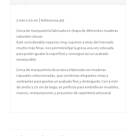
5 mm x 50 cm | Referencia 435
Greca de marquetería fabricada en chapa de diferentes maderas
naturales únicas.
Este considerable espesor, muy superior a otras del mercado
mucho más finas, nos permitirá lijar la greca una vez colocada
para poder igualar la superficie y conseguir así un acabado
inmejorable.
Greca de marquetería decorativa elaborada con maderas
naturales seleccionadas, que combinan elegantes vetas y
contrastes para aportar un acabado fino y distinguido. Con 4 mm
de ancho y 50 cm de largo, es perfecta para embellecer muebles,
marcos, restauraciones y proyectos de carpintería artesanal.