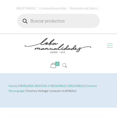
REGISTRARSE
Contraseña perdida
Protección de Datos
Búsqueda
de
productos
0
Home
/
PAPELERÍA CREATIVA Y DECOUPAGE
/
DECOUPAGE
/
Cromos
Decoupage
/ Cromos Vintage 17x24cm-7128 Niños