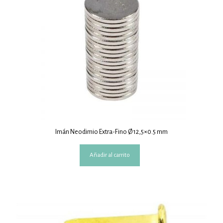
Imán Neodimio Extra-Fino Ø 12,5×0.5 mm
Añadir al carrito