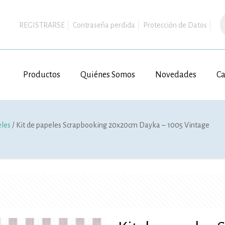
B
d
REGISTRARSE
Contraseña perdida
Protección de Datos
p
Productos
Quiénes Somos
Novedades
Ca
eles
/ Kit de papeles Scrapbooking 20x20cm Dayka – 1005 Vintage