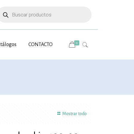
úsqueda
e
roductos
0
tálogos
CONTACTO
Mostrar todo