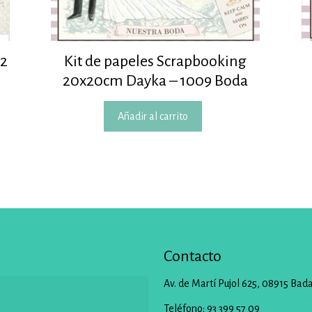
12
Kit de papeles Scrapbooking
20x20cm Dayka – 1009 Boda
Añadir al carrito
Contacto
Av. de Martí Pujol 625, 08915 Bad
Teléfono: 93 399 57 09