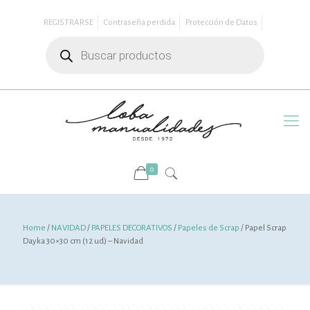
REGISTRARSE
Contraseña perdida
Protección de Datos
Búsqueda
de
productos
0
Home
/
NAVIDAD
/
PAPELES DECORATIVOS
/
Papeles de Scrap
/ Papel Scrap
Dayka 30×30 cm (12 ud) – Navidad