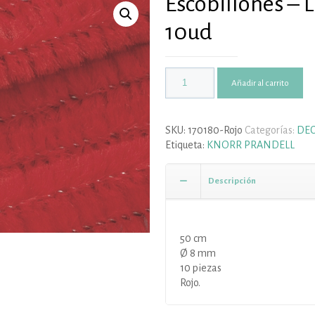
Escobillones –
10ud
Añadir al carrito
SKU:
170180-Rojo
Categorías:
DEC
Etiqueta:
KNORR PRANDELL
Descripción
50 cm
Ø 8 mm
10 piezas
Rojo.