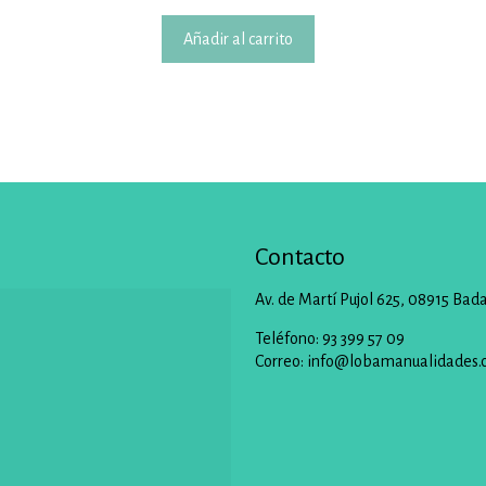
Añadir al carrito
Contacto
Av. de Martí Pujol 625, 08915 Bad
Teléfono: 93 399 57 09
Correo:
info@lobamanualidades.