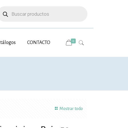
úsqueda
e
roductos
0
tálogos
CONTACTO
Mostrar todo