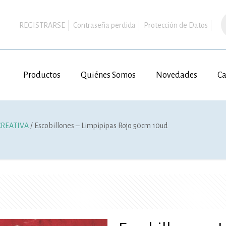
B
d
REGISTRARSE
Contraseña perdida
Protección de Datos
p
Productos
Quiénes Somos
Novedades
Ca
REATIVA
/ Escobillones – Limpipipas Rojo 50cm 10ud